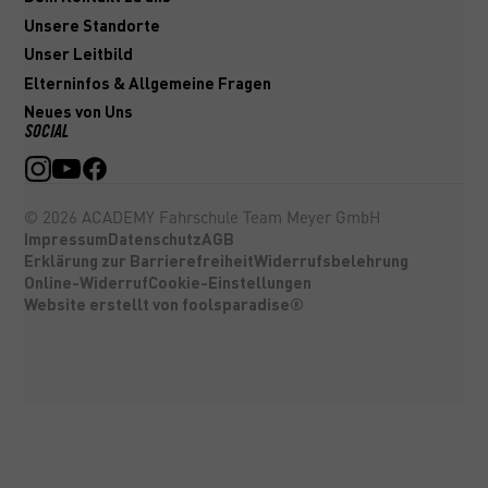
Unsere Standorte
Unser Leitbild
Elterninfos & Allgemeine Fragen
Neues von Uns
SOCIAL
©
2026
ACADEMY Fahrschule Team Meyer GmbH
Impressum
Datenschutz
AGB
Erklärung zur Barrierefreiheit
Widerrufsbelehrung
Online-Widerruf
Cookie-Einstellungen
Website erstellt von foolsparadise®