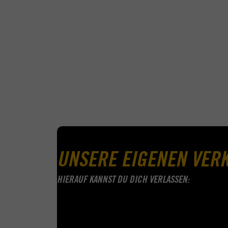
Klar, unsere ACADEMY Fahrschulen bringen jetz
Bussen, LKWs und Traktoren. Aber auch – und
sind der Meinung, dass eine Führerschein-Ausb
menschlicher und persönlicher. Schließlich ge
jedem unserer Fahrschüler auf Augenhöhe bege
nehmen dir anfallende Organisationsarbeiten a
Konfigurator schon von Sekunde eins an unter 
gibt es auch Dinge wie unser eigenes Awaren
individuell vereinbartes Codewort, weiß er, das
Fahrlehrer auch selbst regelmäßig. So ist dir
Führerschein hast und dich beispielsweise ehe
interessierst. Was auch immer dich zu uns führ
UNSERE EIGENEN VER
HIERAUF KANNST DU DICH VERLASSEN: