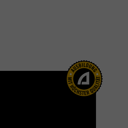
Menschen ans Steuer von Autos, Motorrädern,
r Zeit anpassen und weiterentwickeln. Wir
s. Digitaler, schneller, einfacher – aber auch
Unabhängigkeit. Und auf diesem wollen wir
eine individuellen Bedürfnisse an und
greifen dir mit unserem Führerschein-
lassen zurechtzufinden. Auf der anderen Seite
Nennst du deinem Fahrlehrer euer vorher
l”. Natürlich prüfen und schulen wir unsere
ens auch, wenn du schon längst den
g oder einen anderen unserer vielen Kurse