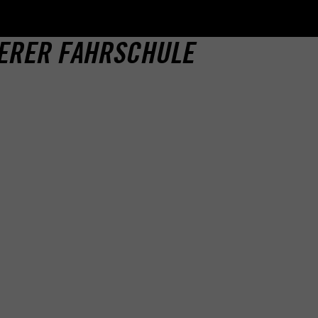
SERER FAHRSCHULE
T FÜR
et nun
 sondern