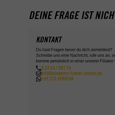
Es kommt darauf an, wie schwer das Verkehr
WIE KANN ICH "PUNKTE" ABBAUEN?
Für die Führerscheinklassen AM, L oder T gib
DEINE FRAGE IST NICH
Bei einem schwerwiegenden oder zwei wenig
Durch den freiwilligen Besuch des neuen Fah
Außerdem verlängert sich die Probezeit um we
einmal innerhalb eines Zeitraums von 5 Jahr
Solltest du nicht am Aufbauseminar teilnehme
Beim freiwilligen Besuch des Fahreignungsse
KONTAKT
Du hast Fragen bevor du dich anmeldest?
Schreibe uns eine Nachricht, rufe uns an, o
komme persönlich in einer unserer Filialen 
0 23 03 / 581 96
info@academy-hainer-meyer.de
+49 172 4980538